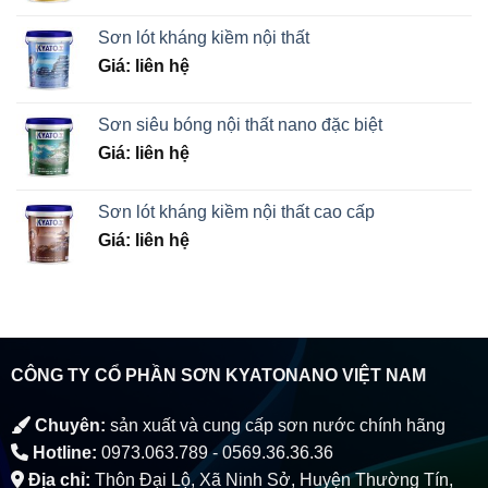
Sơn lót kháng kiềm nội thất
Giá: liên hệ
Sơn siêu bóng nội thất nano đặc biệt
Giá: liên hệ
Sơn lót kháng kiềm nội thất cao cấp
Giá: liên hệ
CÔNG TY CỔ PHẦN SƠN KYATONANO VIỆT NAM
Chuyên:
sản xuất và cung cấp sơn nước chính hãng
Hotline:
0973.063.789 - 0569.36.36.36
Địa chỉ:
Thôn Đại Lộ, Xã Ninh Sở, Huyện Thường Tín,