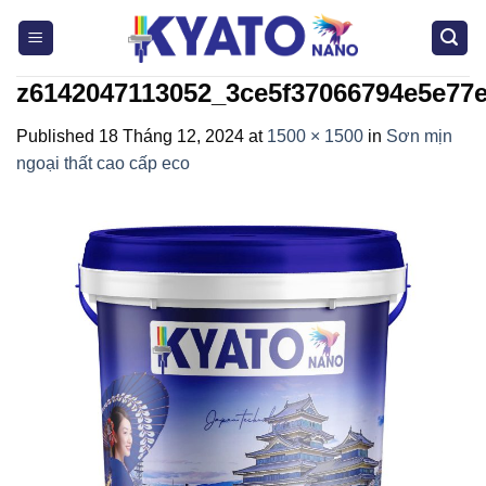
Skip
to
content
z6142047113052_3ce5f37066794e5e77e
Published
18 Tháng 12, 2024
at
1500 × 1500
in
Sơn mịn
ngoại thất cao cấp eco